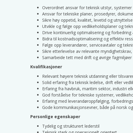
Overordnet ansvar for teknisk utstyr, systemer
Ansvar for tekniske planer, prosedyrer, doku
Sikre høy oppetid, kvalitet, levetid og utnyttels
Utvikle og følge opp vedlikeholdsplaner og tek
Drive kontinuerlig optimalisering og forbedring
Bidra til kostnadsoptimalisering og effektiv res
Følge opp leverandører, serviceavtaler og tekn
Sikre etterlevelse av relevante myndighetskrav
Samarbeide tett med drift og øvrige fagmiljøer 
Kvalifikasjoner
Relevant høyere teknisk utdanning eller tilsvar
Solid erfaring fra teknisk ledelse, drift eller ved
Erfaring fra havbruk, maritim sektor, industri 
God forståelse for tekniske systemer, vedlikeho
Erfaring med leverandøroppfølging, forbedring
Gode kommunikasjonsevner, både på norsk og
Personlige egenskaper
Tydelig og strukturert lederstil
Teknisk sterk og operasjonelt orientert