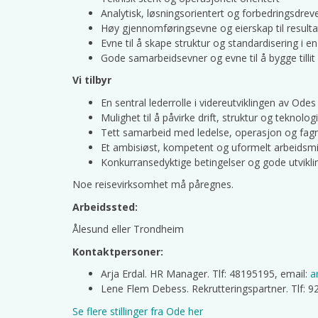
Analytisk, løsningsorientert og forbedringsdrev
Høy gjennomføringsevne og eierskap til result
Evne til å skape struktur og standardisering i e
Gode samarbeidsevner og evne til å bygge tillit
Vi tilbyr
En sentral lederrolle i videreutviklingen av Ode
Mulighet til å påvirke drift, struktur og teknolog
Tett samarbeid med ledelse, operasjon og fag
Et ambisiøst, kompetent og uformelt arbeidsm
Konkurransedyktige betingelser og gode utvikl
Noe reisevirksomhet må påregnes.
Arbeidssted:
Ålesund eller Trondheim
Kontaktpersoner:
Arja Erdal. HR Manager. Tlf: 48195195, email:
a
Lene Flem Debess. Rekrutteringspartner. Tlf: 
Se flere stillinger fra Ode her