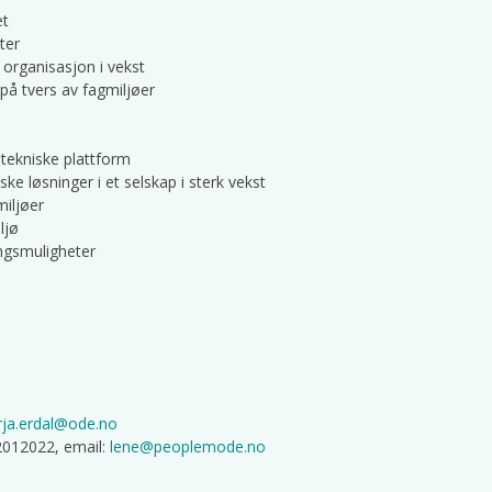
et
ater
n organisasjon i vekst
 på tvers av fagmiljøer
s tekniske plattform
iske løsninger i et selskap i sterk vekst
miljøer
iljø
ingsmuligheter
rja.erdal@ode.no
92012022, email:
lene@peoplemode.no