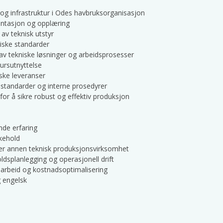
 og infrastruktur i Odes havbruksorganisasjon
mentasjon og opplæring
e av teknisk utstyr
niske standarder
 av tekniske løsninger og arbeidsprosesser
sursutnyttelse
iske leveranser
, standarder og interne prosedyrer
for å sikre robust og effektiv produksjon
ende erfaring
likehold
eller annen teknisk produksjonsvirksomhet
ldsplanlegging og operasjonell drift
sarbeid og kostnadsoptimalisering
 engelsk