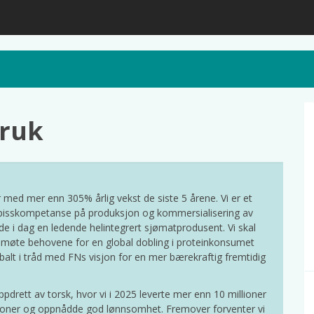
bruk
med mer enn 305% årlig vekst de siste 5 årene. Vi er et
k spisskompetanse på produksjon og kommersialisering av
de i dag en ledende helintegrert sjømatprodusent. Vi skal
 møte behovene for en global dobling i proteinkonsumet
lobalt i tråd med FNs visjon for en mer bærekraftig fremtidig
pdrett av torsk, hvor vi i 2025 leverte mer enn 10 millioner
llioner og oppnådde god lønnsomhet. Fremover forventer vi