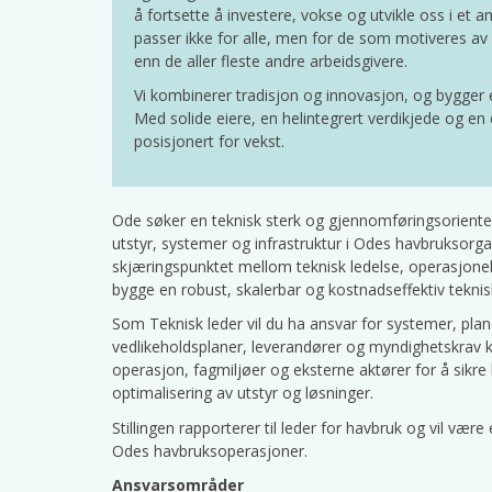
å fortsette å investere, vokse og utvikle oss i e
passer ikke for alle, men for de som motiveres av 
enn de aller fleste andre arbeidsgivere.
Vi kombinerer tradisjon og innovasjon, og bygger en
Med solide eiere, en helintegrert verdikjede og en
posisjonert for vekst.
Ode søker en teknisk sterk og gjennomføringsorientert 
utstyr, systemer og infrastruktur i Odes havbruksorgan
skjæringspunktet mellom teknisk ledelse, operasjonell
bygge en robust, skalerbar og kostnadseffektiv teknis
Som Teknisk leder vil du ha ansvar for systemer, pla
vedlikeholdsplaner, leverandører og myndighetskrav kny
operasjon, fagmiljøer og eksterne aktører for å sikre h
optimalisering av utstyr og løsninger.
Stillingen rapporterer til leder for havbruk og vil være
Odes havbruksoperasjoner.
Ansvarsområder