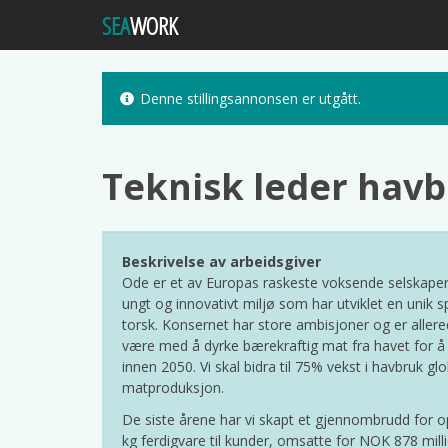
SEA
WORK
Denne stillingsannonsen er utgått.
Teknisk leder hav
Beskrivelse av arbeidsgiver
Ode er et av Europas raskeste voksende selskaper 
ungt og innovativt miljø som har utviklet en uni
torsk. Konsernet har store ambisjoner og er allere
være med å dyrke bærekraftig mat fra havet for å
innen 2050. Vi skal bidra til 75% vekst i havbruk g
matproduksjon.
De siste årene har vi skapt et gjennombrudd for op
kg ferdigvare til kunder, omsatte for NOK 878 mi