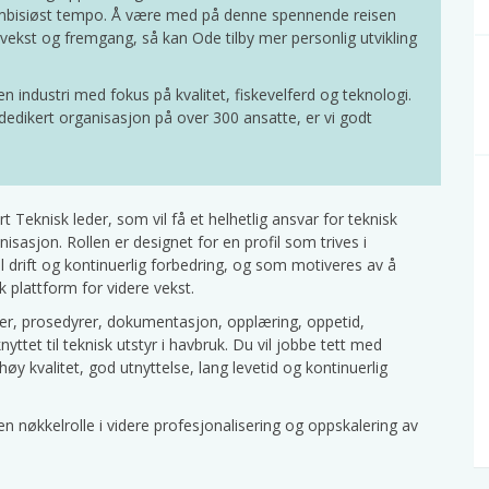
t ambisiøst tempo. Å være med på denne spennende reisen
vekst og fremgang, så kan Ode tilby mer personlig utvikling
 industri med fokus på kvalitet, fiskevelferd og teknologi.
 dedikert organisasjon på over 300 ansatte, er vi godt
Teknisk leder, som vil få et helhetlig ansvar for teknisk
isasjon. Rollen er designet for en profil som trives i
 drift og kontinuerlig forbedring, og som motiveres av å
k plattform for videre vekst.
ner, prosedyrer, dokumentasjon, opplæring, oppetid,
ttet til teknisk utstyr i havbruk. Du vil jobbe tett med
øy kvalitet, god utnyttelse, lang levetid og kontinuerlig
 en nøkkelrolle i videre profesjonalisering og oppskalering av