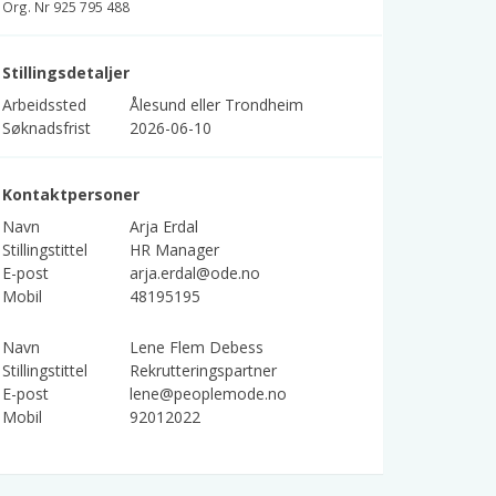
Org. Nr 925 795 488
Stillingsdetaljer
Arbeidssted
Ålesund eller Trondheim
Søknadsfrist
2026-06-10
Kontaktpersoner
Navn
Arja Erdal
Stillingstittel
HR Manager
E-post
arja.erdal@ode.no
Mobil
48195195
Navn
Lene Flem Debess
Stillingstittel
Rekrutteringspartner
E-post
lene@peoplemode.no
Mobil
92012022