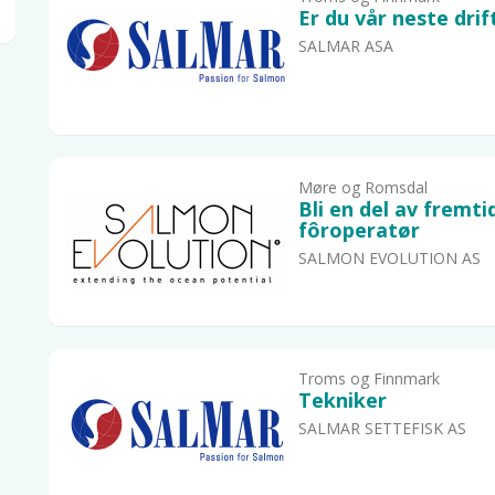
Er du vår neste drif
SALMAR ASA
Møre og Romsdal
Bli en del av fremt
fôroperatør
SALMON EVOLUTION AS
Troms og Finnmark
Tekniker
SALMAR SETTEFISK AS