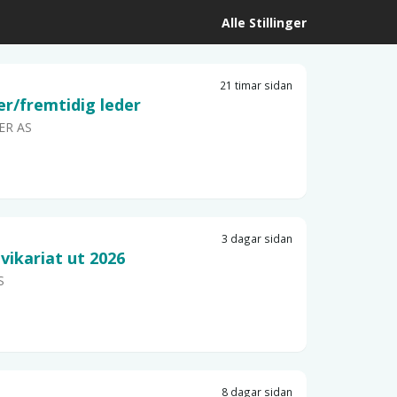
Alle Stillinger
21 timar sidan
r/fremtidig leder
ER AS
3 dagar sidan
vikariat ut 2026
S
8 dagar sidan