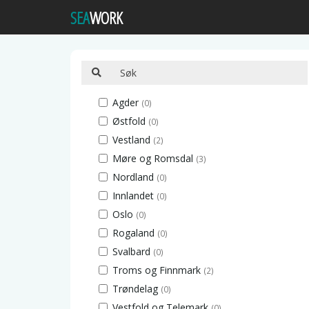
SEA
WORK
Agder
(0)
Østfold
(0)
Vestland
(2)
Møre og Romsdal
(3)
Nordland
(0)
Innlandet
(0)
Oslo
(0)
Rogaland
(0)
Svalbard
(0)
Troms og Finnmark
(2)
Trøndelag
(0)
Vestfold og Telemark
(0)