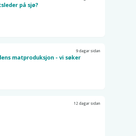
tsleder på sjø?
9 dagar sidan
idens matproduksjon - vi søker
12 dagar sidan