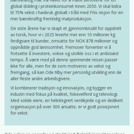
global dobling i proteinkonsumet innen 2050. Vi skal bidra
til 75% vekst i havbruk globalt i tråd med FNs visjon for en
mer bærekraftig fremtidig matproduksjon.
De siste årene har vi skapt et gjennombrudd for oppdrett
av torsk, hvor vi i 2025 leverte mer enn 10 millioner kg
ferdigvare til kunder, omsatte for NOK 878 millioner og
oppnådde god lønnsomhet. Fremover forventer vi å
fortsette å investere, vokse og utvikle oss i et ambisiøst
tempo. Å være med på denne spennende reisen passer
ikke for alle, men for de som motiveres av vekst og
fremgang, så kan Ode tilby mer personlig utvikling enn de
aller fleste andre arbeidsgivere.
Vi kombinerer tradisjon og innovasjon, og bygger en
industri med fokus på kvalitet, fiskevelferd og teknologi.
Med solide eiere, en helintegrert verdikjede og en dedikert
organisasjon på over 300 ansatte, er vi godt posisjonert
for vekst.