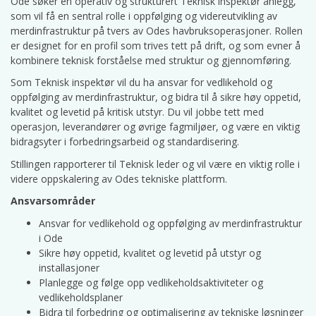
Ode søker en operativ og strukturert Teknisk inspektør anlegg,
som vil få en sentral rolle i oppfølging og videreutvikling av
merdinfrastruktur på tvers av Odes havbruksoperasjoner. Rollen
er designet for en profil som trives tett på drift, og som evner å
kombinere teknisk forståelse med struktur og gjennomføring.
Som Teknisk inspektør vil du ha ansvar for vedlikehold og
oppfølging av merdinfrastruktur, og bidra til å sikre høy oppetid,
kvalitet og levetid på kritisk utstyr. Du vil jobbe tett med
operasjon, leverandører og øvrige fagmiljøer, og være en viktig
bidragsyter i forbedringsarbeid og standardisering.
Stillingen rapporterer til Teknisk leder og vil være en viktig rolle i
videre oppskalering av Odes tekniske plattform.
Ansvarsområder
Ansvar for vedlikehold og oppfølging av merdinfrastruktur
i Ode
Sikre høy oppetid, kvalitet og levetid på utstyr og
installasjoner
Planlegge og følge opp vedlikeholdsaktiviteter og
vedlikeholdsplaner
Bidra til forbedring og optimalisering av tekniske løsninger