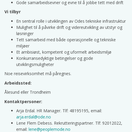
Gode samarbeidsevner og evne til å jobbe tett med drift
Vi tilbyr
En sentral rolle i utviklingen av Odes tekniske infrastruktur
Mulighet til å påvirke drift og videreutvikling av utstyr og
løsninger
Tett samarbeid med både operasjonelle og tekniske
miljøer
Et ambisiøst, kompetent og uformelt arbeidsmiljø
Konkurransedyktige betingelser og gode
utviklingsmuligheter
Noe reisevirksomhet må påregnes.
Arbeidssted:
Ålesund eller Trondheim
Kontaktpersoner:
Arja Erdal. HR Manager. Tlf: 48195195, email:
arja.erdal@ode.no
Lene Flem Debess. Rekrutteringspartner. Tlf: 92012022,
email:
lene@peoplemode.no