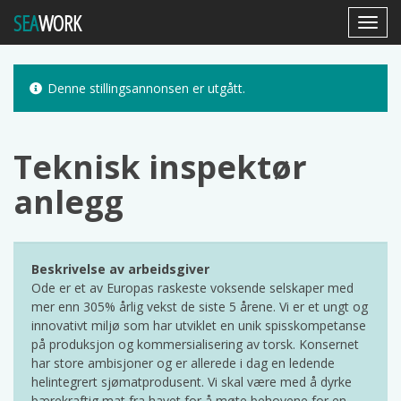
SEA
WORK
Toggl
Navig
Denne stillingsannonsen er utgått.
Teknisk inspektør
anlegg
Beskrivelse av arbeidsgiver
Ode er et av Europas raskeste voksende selskaper med
mer enn 305% årlig vekst de siste 5 årene. Vi er et ungt og
innovativt miljø som har utviklet en unik spisskompetanse
på produksjon og kommersialisering av torsk. Konsernet
har store ambisjoner og er allerede i dag en ledende
helintegrert sjømatprodusent. Vi skal være med å dyrke
bærekraftig mat fra havet for å møte behovene for en