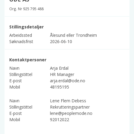
Org. Nr 925 795 488
Stillingsdetaljer
Arbeidssted
Ålesund eller Trondheim
Søknadsfrist
2026-06-10
Kontaktpersoner
Navn
Arja Erdal
Stillingstittel
HR Manager
E-post
arja.erdal@ode.no
Mobil
48195195
Navn
Lene Flem Debess
Stillingstittel
Rekrutteringspartner
E-post
lene@peoplemode.no
Mobil
92012022