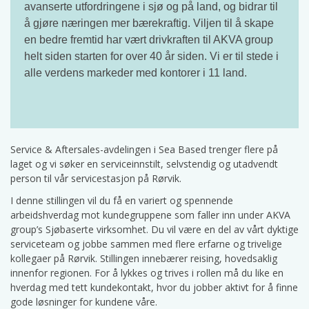
avanserte utfordringene i sjø og på land, og bidrar til
å gjøre næringen mer bærekraftig. Viljen til å skape
en bedre fremtid har vært drivkraften til AKVA group
helt siden starten for over 40 år siden. Vi er til stede i
alle verdens markeder med kontorer i 11 land.
Service & Aftersales-avdelingen i Sea Based trenger flere på
laget og vi søker en serviceinnstilt, selvstendig og utadvendt
person til vår servicestasjon på Rørvik.
I denne stillingen vil du få en variert og spennende
arbeidshverdag mot kundegruppene som faller inn under AKVA
group’s Sjøbaserte virksomhet. Du vil være en del av vårt dyktige
serviceteam og jobbe sammen med flere erfarne og trivelige
kollegaer på Rørvik. Stillingen innebærer reising, hovedsaklig
innenfor regionen. For å lykkes og trives i rollen må du like en
hverdag med tett kundekontakt, hvor du jobber aktivt for å finne
gode løsninger for kundene våre.