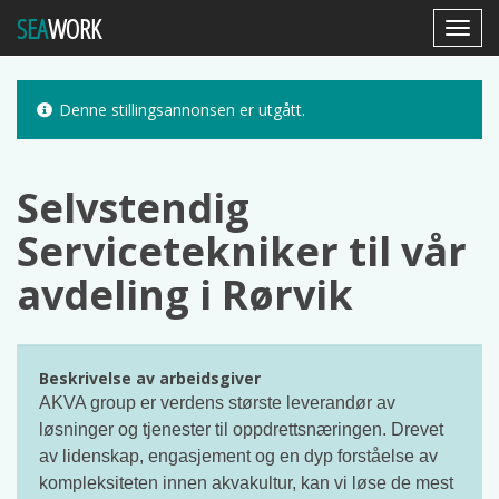
SEA
WORK
Toggl
Navig
Denne stillingsannonsen er utgått.
Selvstendig
Servicetekniker til vår
avdeling i Rørvik
Beskrivelse av arbeidsgiver
AKVA group er verdens største leverandør av
løsninger og tjenester til oppdrettsnæringen. Drevet
av lidenskap, engasjement og en dyp forståelse av
kompleksiteten innen akvakultur, kan vi løse de mest