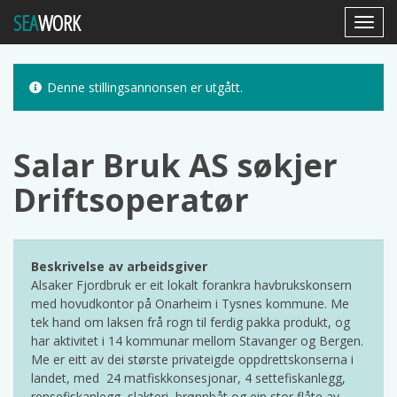
SEA
WORK
Toggl
Navig
Denne stillingsannonsen er utgått.
Salar Bruk AS søkjer
Driftsoperatør
Beskrivelse av arbeidsgiver
Alsaker Fjordbruk er eit lokalt forankra havbrukskonsern
med hovudkontor på Onarheim i Tysnes kommune. Me
tek hand om laksen frå rogn til ferdig pakka produkt, og
har aktivitet i 14 kommunar mellom Stavanger og Bergen.
Me er eitt av dei største privateigde oppdrettskonserna i
landet, med 24 matfiskkonsesjonar, 4 settefiskanlegg,
rensefiskanlegg, slakteri, brønnbåt og ein stor flåte av