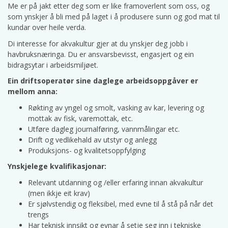
Me er på jakt etter deg som er like framoverlent som oss, og
som ynskjer å bli med på laget i å produsere sunn og god mat til
kundar over heile verda.
Di interesse for akvakultur gjer at du ynskjer deg jobb i
havbruksnæringa. Du er ansvarsbevisst, engasjert og ein
bidragsytar i arbeidsmiljøet.
Ein driftsoperatør sine daglege arbeidsoppgåver er
mellom anna:
Røkting av yngel og smolt, vasking av kar, levering og
mottak av fisk, varemottak, etc.
Utføre dagleg journalføring, vannmålingar etc.
Drift og vedlikehald av utstyr og anlegg
Produksjons- og kvalitetsoppfylging
Ynskjelege kvalifikasjonar:
Relevant utdanning og /eller erfaring innan akvakultur
(men ikkje eit krav)
Er sjølvstendig og fleksibel, med evne til å stå på når det
trengs
Har teknisk innsikt og evnar å setje seg inn i tekniske