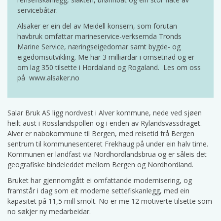
servicebåtar.
Alsaker er ein del av Meidell konsern, som forutan
havbruk omfattar marineservice-verksemda Tronds
Marine Service, næringseigedomar samt bygde- og
eigedomsutvikling. Me har 3 milliardar i omsetnad og er
om lag 350 tilsette i Hordaland og Rogaland. Les om oss
på www.alsaker.no
Salar Bruk AS ligg nordvest i Alver kommune, nede ved sjøen
heilt aust i Rosslandspollen og i enden av Rylandsvassdraget.
Alver er nabokommune til Bergen, med reisetid frå Bergen
sentrum til kommunesenteret Frekhaug på under ein halv time.
Kommunen er landfast via Nordhordlandsbrua og er såleis det
geografiske bindeleddet mellom Bergen og Nordhordland.
Bruket har gjennomgått ei omfattande modernisering, og
framstår i dag som eit moderne settefiskanlegg, med ein
kapasitet på 11,5 mill smolt. No er me 12 motiverte tilsette som
no søkjer ny medarbeidar.