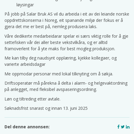
løysingar
På jobb på Salar Bruk AS vil du arbeida i eit av dei leiande norske
oppdrettskonserna i Noreg, eit spanande miljø der fokus er å
gjera det me er best på, nemleg produsera laks.
Våre dedikerte medarbeidarar spelar ei særs viktig rolle for å gje
settefisken vår dei aller beste vekstvilkåra, og er alltid
framoverlent for å yte maks for best mogleg produksjon.
Me kan tilby deg naudsynt opplæring, kjekke kollegaer, og
varierte arbeidsdagar
Me oppmodar personar med lokal tilknyting om å søkja.
Driftsoperatør må pårekna å delta i alarm- og helgevaktordning
på anlegget, med fleksibel avspaseringsordning.
Løn og tiltreding etter avtale.
Søknadsfrist snarast og innan 13. juni 2025
Del denne annonsen: