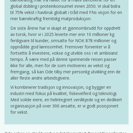
global dobling i proteinkonsumet innen 2050. Vi skal bidra
til 75% vekst i havbruk globalt i tråd med FNs visjon for en
mer bærekraftig fremtidig matproduksjon.
De siste årene har vi skapt et gjennombrudd for oppdrett
av torsk, hvor vi i 2025 leverte mer enn 10 millioner kg
ferdigvare til kunder, omsatte for NOK 878 millioner og
oppnådde god lønnsomhet. Fremover forventer vi å
fortsette å investere, vokse og utvikle oss i et ambisiøst
tempo. Å være med på denne spennende reisen passer
ikke for alle, men for de som motiveres av vekst og
fremgang, så kan Ode tilby mer personlig utvikling enn de
aller fleste andre arbeidsgivere.
Vi kombinerer tradisjon og innovasjon, og bygger en
industri med fokus på kvalitet, fiskevelferd og teknologi.
Med solide eiere, en helintegrert verdikjede og en dedikert
organisasjon på over 300 ansatte, er vi godt posisjonert
for vekst.