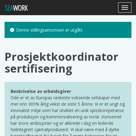
SEA
WORK
Toggl
Navig
Denne stillingsannonsen er utgått.
Prosjektkoordinator
sertifisering
Beskrivelse av arbeidsgiver
Ode er et av Europas raskeste voksende selskaper med
mer enn 305% årlig vekst de siste 5 årene. Vi er et ungt og
innovativt miljø som har utviklet en unik spisskompetanse
på produksjon og kommersialisering av torsk. Konsernet
har store ambisjoner og er allerede i dag en ledende
helintegrert sjømatprodusent. Vi skal være med å dyrke
bærekraftig mat fra havet for å møte behovene for en