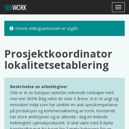
SEA
WORK
Toggl
Navig
Denne stillingsannonsen er utgått.
Prosjektkoordinator
lokalitetsetablering
Beskrivelse av arbeidsgiver
Ode er et av Europas raskeste voksende selskaper med
mer enn 305% årlig vekst de siste 5 årene. Vi er et ungt og
innovativt miljø som har utviklet en unik spisskompetanse
på produksjon og kommersialisering av torsk. Konsernet
har store ambisjoner og er allerede i dag en ledende
helintegrert sjømatprodusent. Vi skal være med å dyrke
bærekraftig mat fra havet for å møte behovene for en