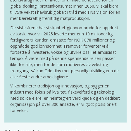
global dobling i proteinkonsumet innen 2050. Vi skal bidra
til 75% vekst i havbruk globalt i tråd med FNs visjon for en
mer bærekraftig fremtidig matproduksjon.
De siste årene har vi skapt et gjennombrudd for oppdrett
av torsk, hvor vi i 2025 leverte mer enn 10 millioner kg
ferdigvare til kunder, omsatte for NOK 878 millioner og
oppnådde god lønnsomhet. Fremover forventer vi å
fortsette å investere, vokse og utvikle oss i et ambisiøst
tempo. Å være med på denne spennende reisen passer
ikke for alle, men for de som motiveres av vekst og
fremgang, så kan Ode tilby mer personlig utvikling enn de
aller fleste andre arbeidsgivere.
Vi kombinerer tradisjon og innovasjon, og bygger en
industri med fokus på kvalitet, fiskevelferd og teknologi.
Med solide eiere, en helintegrert verdikjede og en dedikert
organisasjon på over 300 ansatte, er vi godt posisjonert
for vekst.