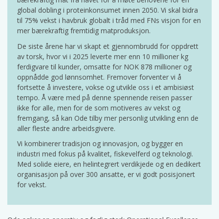
global dobling i proteinkonsumet innen 2050. Vi skal bidra
til 75% vekst i havbruk globalt i tråd med FNs visjon for en
mer bærekraftig fremtidig matproduksjon.
De siste årene har vi skapt et gjennombrudd for oppdrett
av torsk, hvor vi i 2025 leverte mer enn 10 millioner kg
ferdigvare til kunder, omsatte for NOK 878 millioner og
oppnådde god lønnsomhet. Fremover forventer vi å
fortsette å investere, vokse og utvikle oss i et ambisiøst
tempo. Å være med på denne spennende reisen passer
ikke for alle, men for de som motiveres av vekst og
fremgang, så kan Ode tilby mer personlig utvikling enn de
aller fleste andre arbeidsgivere.
Vi kombinerer tradisjon og innovasjon, og bygger en
industri med fokus på kvalitet, fiskevelferd og teknologi.
Med solide eiere, en helintegrert verdikjede og en dedikert
organisasjon på over 300 ansatte, er vi godt posisjonert
for vekst.