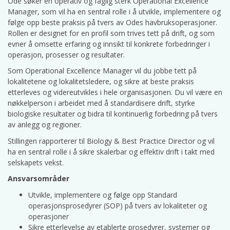
Ode søker en operativ og faglig sterk Operational Excellence
Manager, som vil ha en sentral rolle i å utvikle, implementere og
følge opp beste praksis på tvers av Odes havbruksoperasjoner.
Rollen er designet for en profil som trives tett på drift, og som
evner å omsette erfaring og innsikt til konkrete forbedringer i
operasjon, prosesser og resultater.
Som Operational Excellence Manager vil du jobbe tett på
lokalitetene og lokalitetsledere, og sikre at beste praksis
etterleves og videreutvikles i hele organisasjonen. Du vil være en
nøkkelperson i arbeidet med å standardisere drift, styrke
biologiske resultater og bidra til kontinuerlig forbedring på tvers
av anlegg og regioner.
Stillingen rapporterer til Biology & Best Practice Director og vil
ha en sentral rolle i å sikre skalerbar og effektiv drift i takt med
selskapets vekst.
Ansvarsområder
Utvikle, implementere og følge opp Standard
operasjonsprosedyrer (SOP) på tvers av lokaliteter og
operasjoner
Sikre etterlevelse av etablerte prosedyrer, systemer og