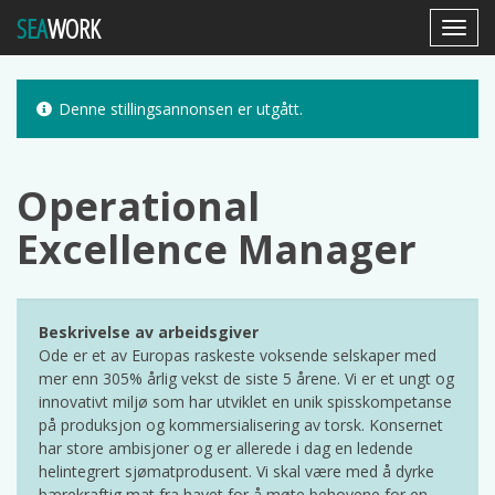
SEA
WORK
Toggl
Navig
Denne stillingsannonsen er utgått.
Operational
Excellence Manager
Beskrivelse av arbeidsgiver
Ode er et av Europas raskeste voksende selskaper med
mer enn 305% årlig vekst de siste 5 årene. Vi er et ungt og
innovativt miljø som har utviklet en unik spisskompetanse
på produksjon og kommersialisering av torsk. Konsernet
har store ambisjoner og er allerede i dag en ledende
helintegrert sjømatprodusent. Vi skal være med å dyrke
bærekraftig mat fra havet for å møte behovene for en