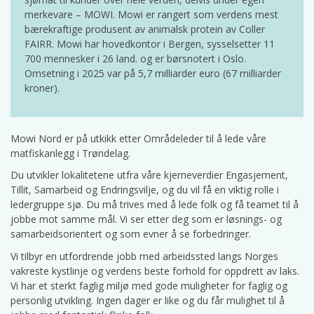
merkevare – MOWI. Mowi er rangert som verdens mest
bærekraftige produsent av animalsk protein av Coller
FAIRR. Mowi har hovedkontor i Bergen, sysselsetter 11
700 mennesker i 26 land. og er børsnotert i Oslo.
Omsetning i 2025 var på 5,7 milliarder euro (67 milliarder
kroner).
Mowi Nord er på utkikk etter Områdeleder til å lede våre
matfiskanlegg i Trøndelag.
Du utvikler lokalitetene utfra våre kjerneverdier Engasjement,
Tillit, Samarbeid og Endringsvilje, og du vil få en viktig rolle i
ledergruppe sjø. Du må trives med å lede folk og få teamet til å
jobbe mot samme mål. Vi ser etter deg som er løsnings- og
samarbeidsorientert og som evner å se forbedringer.
Vi tilbyr en utfordrende jobb med arbeidssted langs Norges
vakreste kystlinje og verdens beste forhold for oppdrett av laks.
Vi har et sterkt faglig miljø med gode muligheter for faglig og
personlig utvikling. Ingen dager er like og du får mulighet til å