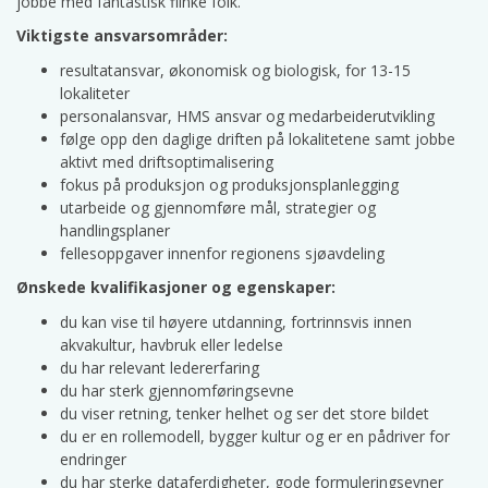
jobbe med fantastisk flinke folk.
Viktigste ansvarsområder:
resultatansvar, økonomisk og biologisk, for 13-15
lokaliteter
personalansvar, HMS ansvar og medarbeiderutvikling
følge opp den daglige driften på lokalitetene samt jobbe
aktivt med driftsoptimalisering
fokus på produksjon og produksjonsplanlegging
utarbeide og gjennomføre mål, strategier og
handlingsplaner
fellesoppgaver innenfor regionens sjøavdeling
Ønskede kvalifikasjoner og egenskaper:
du kan vise til høyere utdanning, fortrinnsvis innen
akvakultur, havbruk eller ledelse
du har relevant ledererfaring
du har sterk gjennomføringsevne
du viser retning, tenker helhet og ser det store bildet
du er en rollemodell, bygger kultur og er en pådriver for
endringer
du har sterke dataferdigheter, gode formuleringsevner