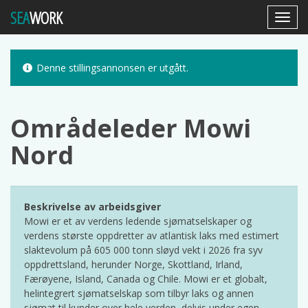
SEA
WORK
Toggl
Navig
Denne stillingsannonsen er utgått.
Områdeleder Mowi
Nord
Beskrivelse av arbeidsgiver
Mowi er et av verdens ledende sjømatselskaper og
verdens største oppdretter av atlantisk laks med estimert
slaktevolum på 605 000 tonn sløyd vekt i 2026 fra syv
oppdrettsland, herunder Norge, Skottland, Irland,
Færøyene, Island, Canada og Chile. Mowi er et globalt,
helintegrert sjømatselskap som tilbyr laks og annen
sjømat til kunder over hele verden, delvis under egen