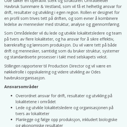
Ode søker en operativt sterk og strukturert Områdeleder
Havbruk Sunnmøre & Vestland, som vil få et helhetlig ansvar for
drift, resultater og utvikling i egen region. Rollen er designet for
en profil som trives tett på driften, og som evner å kombinere
ledelse av mennesker med struktur, analyse og gjennomføring.
Som Områdeleder vil du lede og utvikle lokalitetsledere og team
på tvers av flere lokaliteter, og ha ansvar for å sikre effektiv,
bærekraftig og lønnsom produksjon. Du vil være tett på både
drift og mennesker, samtidig som du bruker struktur, systemer
og standardiserte prosesser i takt med selskapets vekst.
Stillingen rapporterer til Production Director og vil være en
nøkkelrolle i oppskalering og videre utvikling av Odes
havbruksorganisasjon.
Ansvarsområder
Overordnet ansvar for drift, resultater og utvikling på
lokalitetene i området
Lede og utvikle lokalitetsledere og organisasjonen på
tvers av lokaliteter
Planlegge og følge opp produksjon, inkludert biologiske
og økonomiske resultater