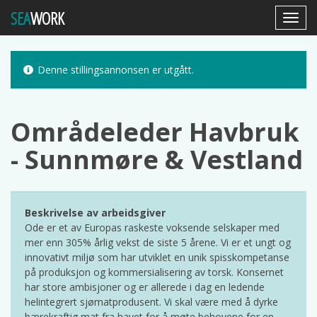
SEA
WORK
Toggl
Navig
Denne stillingsannonsen er utgått.
Områdeleder Havbruk
- Sunnmøre & Vestland
Beskrivelse av arbeidsgiver
Ode er et av Europas raskeste voksende selskaper med
mer enn 305% årlig vekst de siste 5 årene. Vi er et ungt og
innovativt miljø som har utviklet en unik spisskompetanse
på produksjon og kommersialisering av torsk. Konsernet
har store ambisjoner og er allerede i dag en ledende
helintegrert sjømatprodusent. Vi skal være med å dyrke
bærekraftig mat fra havet for å møte behovene for en