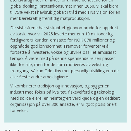
global dobling i proteinkonsumet innen 2050. Vi skal bidra
til 75% vekst i havbruk globalt i tråd med FNs visjon for en
mer bærekraftig fremtidig matproduksjon.
De siste årene har vi skapt et gjennombrudd for oppdrett
av torsk, hvor vi i 2025 leverte mer enn 10 millioner kg
ferdigvare til kunder, omsatte for NOK 878 millioner og
oppnådde god lønnsomhet. Fremover forventer vi å
fortsette å investere, vokse og utvikle oss i et ambisiøst
tempo. Å være med på denne spennende reisen passer
ikke for alle, men for de som motiveres av vekst og
fremgang, så kan Ode tilby mer personlig utvikling enn de
aller fleste andre arbeidsgivere.
Vi kombinerer tradisjon og innovasjon, og bygger en
industri med fokus på kvalitet, fiskevelferd og teknologi.
Med solide eiere, en helintegrert verdikjede og en dedikert
organisasjon på over 300 ansatte, er vi godt posisjonert
for vekst.