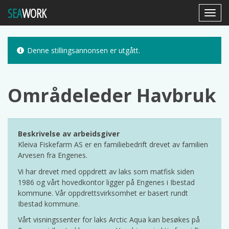
SEA
WORK
Toggl
Navig
Denne stillingsannonsen er utgått.
Områdeleder Havbruk
Beskrivelse av arbeidsgiver
Kleiva Fiskefarm AS er en familiebedrift drevet av familien
Arvesen fra Engenes.
Vi har drevet med oppdrett av laks som matfisk siden
1986 og vårt hovedkontor ligger på Engenes i Ibestad
kommune. Vår oppdrettsvirksomhet er basert rundt
Ibestad kommune.
Vårt visningssenter for laks Arctic Aqua kan besøkes på