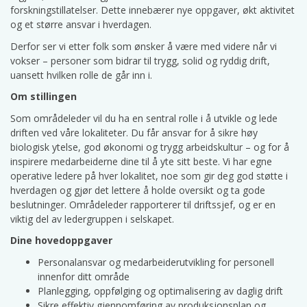
forskningstillatelser. Dette innebærer nye oppgaver, økt aktivitet
og et større ansvar i hverdagen.
Derfor ser vi etter folk som ønsker å være med videre når vi
vokser – personer som bidrar til trygg, solid og ryddig drift,
uansett hvilken rolle de går inn i.
Om stillingen
Som områdeleder vil du ha en sentral rolle i å utvikle og lede
driften ved våre lokaliteter. Du får ansvar for å sikre høy
biologisk ytelse, god økonomi og trygg arbeidskultur – og for å
inspirere medarbeiderne dine til å yte sitt beste. Vi har egne
operative ledere på hver lokalitet, noe som gir deg god støtte i
hverdagen og gjør det lettere å holde oversikt og ta gode
beslutninger. Områdeleder rapporterer til driftssjef, og er en
viktig del av ledergruppen i selskapet.
Dine hovedoppgaver
Personalansvar og medarbeiderutvikling for personell
innenfor ditt område
Planlegging, oppfølging og optimalisering av daglig drift
Sikre effektiv gjennomføring av produksjonsplan og