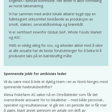
Engenes i Ibestad kommune. Her driver vi aktiv formidling
av norsk laksenæring.
Vi har sammen med andre lokale aktører bygd opp en
fullintegrert virksomhet bestående av produksjon av
smolt, slakteri, servicebåtselskap og brønnbåt.
Vi er sertifisert innenfor Global GAP, Whole Foods Market
og ASC.
HMS er veldig viktig for oss, og arbeider aktivt med å sikre
at alle ansatte har de beste forutsetninger for å bidra til å
produsere laks på en bærekraftig måte.
Spennende jobb for ambisiøs leder
Vil du være med å lede et dyktig team i en av Nord-Norges mest
spennende havbruksbedrifter?
Kleiva Fiskefarm AS søker nå en Områdeleder som får det
overordnede ansvaret for to lokaliteter – med både personal-,
operativt og resultatansvar. Vi går inn i en periode der vi får mer
å gjøre, blant annet gjennom en avtale om drift av