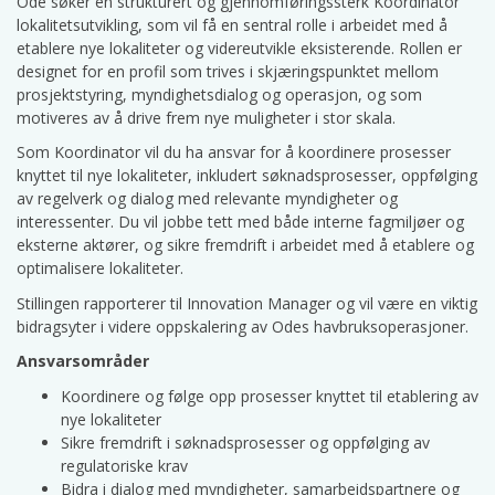
Ode søker en strukturert og gjennomføringssterk Koordinator
lokalitetsutvikling, som vil få en sentral rolle i arbeidet med å
etablere nye lokaliteter og videreutvikle eksisterende. Rollen er
designet for en profil som trives i skjæringspunktet mellom
prosjektstyring, myndighetsdialog og operasjon, og som
motiveres av å drive frem nye muligheter i stor skala.
Som Koordinator vil du ha ansvar for å koordinere prosesser
knyttet til nye lokaliteter, inkludert søknadsprosesser, oppfølging
av regelverk og dialog med relevante myndigheter og
interessenter. Du vil jobbe tett med både interne fagmiljøer og
eksterne aktører, og sikre fremdrift i arbeidet med å etablere og
optimalisere lokaliteter.
Stillingen rapporterer til Innovation Manager og vil være en viktig
bidragsyter i videre oppskalering av Odes havbruksoperasjoner.
Ansvarsområder
Koordinere og følge opp prosesser knyttet til etablering av
nye lokaliteter
Sikre fremdrift i søknadsprosesser og oppfølging av
regulatoriske krav
Bidra i dialog med myndigheter, samarbeidspartnere og