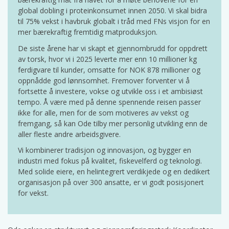
global dobling i proteinkonsumet innen 2050. Vi skal bidra
til 75% vekst i havbruk globalt i tråd med FNs visjon for en
mer bærekraftig fremtidig matproduksjon.
De siste årene har vi skapt et gjennombrudd for oppdrett
av torsk, hvor vi i 2025 leverte mer enn 10 millioner kg
ferdigvare til kunder, omsatte for NOK 878 millioner og
oppnådde god lønnsomhet. Fremover forventer vi å
fortsette å investere, vokse og utvikle oss i et ambisiøst
tempo. Å være med på denne spennende reisen passer
ikke for alle, men for de som motiveres av vekst og
fremgang, så kan Ode tilby mer personlig utvikling enn de
aller fleste andre arbeidsgivere.
Vi kombinerer tradisjon og innovasjon, og bygger en
industri med fokus på kvalitet, fiskevelferd og teknologi.
Med solide eiere, en helintegrert verdikjede og en dedikert
organisasjon på over 300 ansatte, er vi godt posisjonert
for vekst.