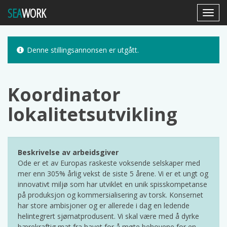
SEA
WORK
Toggl
Navig
Denne stillingsannonsen er utgått.
Koordinator
lokalitetsutvikling
Beskrivelse av arbeidsgiver
Ode er et av Europas raskeste voksende selskaper med
mer enn 305% årlig vekst de siste 5 årene. Vi er et ungt og
innovativt miljø som har utviklet en unik spisskompetanse
på produksjon og kommersialisering av torsk. Konsernet
har store ambisjoner og er allerede i dag en ledende
helintegrert sjømatprodusent. Vi skal være med å dyrke
bærekraftig mat fra havet for å møte behovene for en