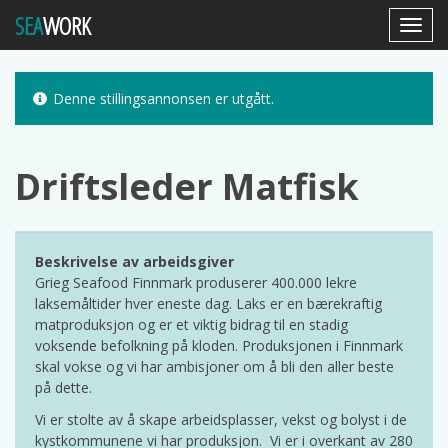
SEA
WORK
Toggl
Navig
Denne stillingsannonsen er utgått.
Driftsleder Matfisk
Beskrivelse av arbeidsgiver
Grieg Seafood Finnmark produserer 400.000 lekre
laksemåltider hver eneste dag. Laks er en bærekraftig
matproduksjon og er et viktig bidrag til en stadig
voksende befolkning på kloden. Produksjonen i Finnmark
skal vokse og vi har ambisjoner om å bli den aller beste
på dette.
Vi er stolte av å skape arbeidsplasser, vekst og bolyst i de
kystkommunene vi har produksjon. Vi er i overkant av 280