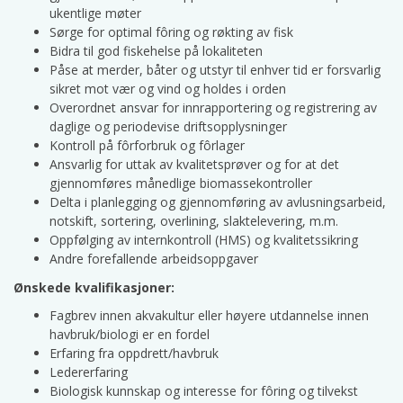
ukentlige møter
Sørge for optimal fôring og røkting av fisk
Bidra til god fiskehelse på lokaliteten
Påse at merder, båter og utstyr til enhver tid er forsvarlig
sikret mot vær og vind og holdes i orden
Overordnet ansvar for innrapportering og registrering av
daglige og periodevise driftsopplysninger
Kontroll på fôrforbruk og fôrlager
Ansvarlig for uttak av kvalitetsprøver og for at det
gjennomføres månedlige biomassekontroller
Delta i planlegging og gjennomføring av avlusningsarbeid,
notskift, sortering, overlining, slaktelevering, m.m.
Oppfølging av internkontroll (HMS) og kvalitetssikring
Andre forefallende arbeidsoppgaver
Ønskede kvalifikasjoner:
Fagbrev innen akvakultur eller høyere utdannelse innen
havbruk/biologi er en fordel
Erfaring fra oppdrett/havbruk
Ledererfaring
Biologisk kunnskap og interesse for fôring og tilvekst