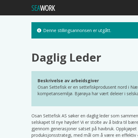
SEA
WORK
Denne stillingsannonsen er utgått.
Daglig Leder
Beskrivelse av arbeidsgiver
Osan Settefisk er en settefiskprodusent nord i Nær
kompetansemiljø. Bjørøya har vært deleier i selsk
Osan Settefisk AS søker en daglig leder som samme
selskapet til nye høyder! Vi er stolte av å bidra til 
gjennom generasjoner satset på havbruk. Oppkjøpet av
produksjonsstrategi, med mål om å være en effektiv o