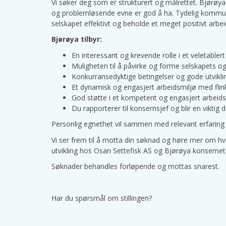
Vi søker deg som er strukturert og målrettet. Bjørøya
og problemløsende evne er god å ha. Tydelig kommun
selskapet effektivt og beholde et meget positivt arbei
Bjørøya tilbyr:
En interessant og krevende rolle i et veletabler
Muligheten til å påvirke og forme selskapets o
Konkurransedyktige betingelser og gode utvikli
Et dynamisk og engasjert arbeidsmiljø med flink
God støtte i et kompetent og engasjert arbeids
Du rapporterer til konsernsjef og blir en viktig 
Personlig egnethet vil sammen med relevant erfaring 
Vi ser frem til å motta din søknad og høre mer om hvo
utvikling hos Osan Settefisk AS og Bjørøya konsernet
Søknader behandles forløpende og mottas snarest.
Har du spørsmål om stillingen?