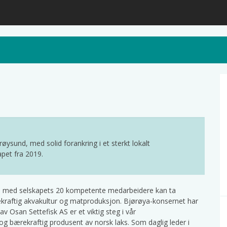
øysund, med solid forankring i et sterkt lokalt
apet fra 2019.
n med selskapets 20 kompetente medarbeidere kan ta
bærekraftig akvakultur og matproduksjon. Bjørøya-konsernet har
 Osan Settefisk AS er et viktig steg i vår
g bærekraftig produsent av norsk laks. Som daglig leder i