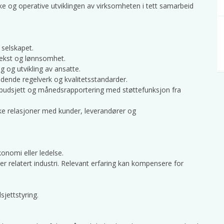
iske og operative utviklingen av virksomheten i tett samarbeid
 selskapet.
 vekst og lønnsomhet.
g og utvikling av ansatte.
eldende regelverk og kvalitetsstandarder.
 budsjett og månedsrapportering med støttefunksjon fra
ke relasjoner med kunder, leverandører og
onomi eller ledelse.
ler relatert industri. Relevant erfaring kan kompensere for
jettstyring.