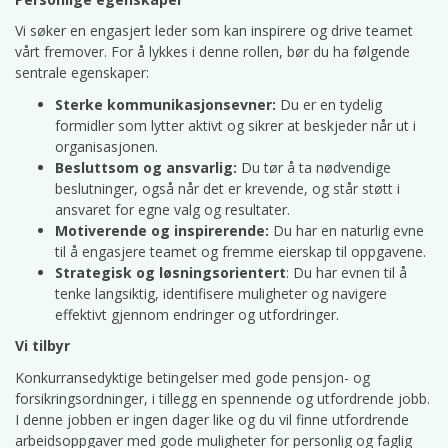
Vi søker en engasjert leder som kan inspirere og drive teamet
vårt fremover. For å lykkes i denne rollen, bør du ha følgende
sentrale egenskaper:
Sterke kommunikasjonsevner:
Du er en tydelig
formidler som lytter aktivt og sikrer at beskjeder når ut i
organisasjonen.
Besluttsom og ansvarlig:
Du tør å ta nødvendige
beslutninger, også når det er krevende, og står støtt i
ansvaret for egne valg og resultater.
Motiverende og inspirerende:
Du har en naturlig evne
til å engasjere teamet og fremme eierskap til oppgavene.
Strategisk og løsningsorientert
: Du har evnen til å
tenke langsiktig, identifisere muligheter og navigere
effektivt gjennom endringer og utfordringer.
Vi tilbyr
Konkurransedyktige betingelser med gode pensjon- og
forsikringsordninger, i tillegg en spennende og utfordrende jobb.
I denne jobben er ingen dager like og du vil finne utfordrende
arbeidsoppgaver med gode muligheter for personlig og faglig