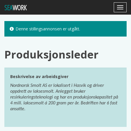
SEA
WORK
Toggl
Navig
Denne stillingsannonsen er utgått.
Produksjonsleder
Beskrivelse av arbeidsgiver
Nordnorsk Smolt AS er lokalisert i Hasvik og driver
oppdrett av laksesmolt. Anlegget bruker
resirkuleringsteknologi og har en produksjonskapasitet på
4 mill. laksesmolt á 200 gram per år. Bedriften har 6 fast
ansatte.